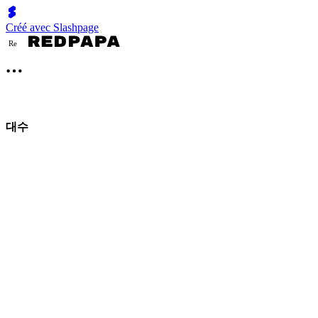
Créé avec Slashpage
R
e
대수