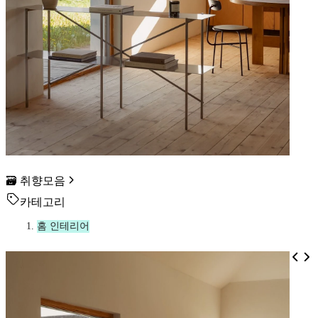
🗃️ 취향모음
카테고리
홈 인테리어