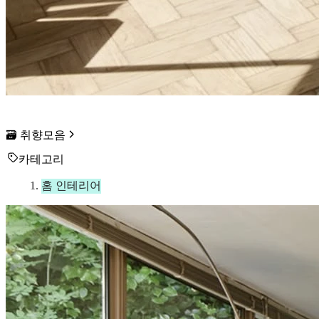
🗃️ 취향모음
카테고리
홈 인테리어