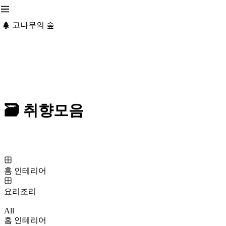
고나무의 숲
🗃️ 취향모음
홈 인테리어
요리조리
All
홈 인테리어