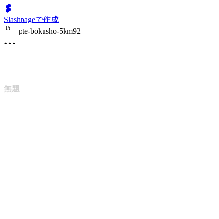
Slashpageで作成
P
t
pte-bokusho-5km92
無題