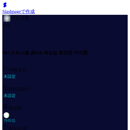
Slashpageで作成
기도여행
001 25.8.2.(음 윤6.9) 계묘일 편안한 커피향
카테고리
未設定
카테고리 1
未設定
작성자
가이드
작성시각