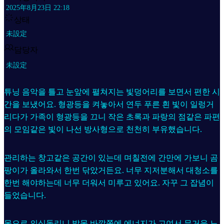
2025年8月23日 22:18
상태
未設定
담당자
未設定
튜닝 음악을 틀고 눈앞에 펼쳐지는 빛덩어리를 보면서 편한 시
간을 보냈어요. 형광등을 켜놓아서 연두 푸른 흰 빛이 일렁거
리다가 가족이 형광등을 끄니 작은 초록과 파랑의 점같은 파편
의 모임같은 빛이 나선 방사형으로 천천히 부유했습니다.
관리하는 창고같은 공간이 있는데 며칠전에 간만에 가보니 곰
팡이가 올라와서 한번 닦았거든요. 너무 지저분해서 대청소를
한번 해야하는데 너무 더워서 미루고 있어요. 자꾸 그 잡념이
들었습니다.
몸으로 의식돌리니 발목 바깥쪽에 에너지가 고여서 무거운 느