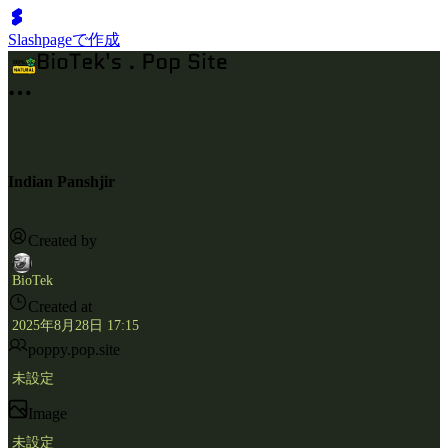
Slashpageで作成
Indian Panshjir
Created by
BioTek
Created at
2025年8月28日 17:15
poppy.pop.site
未設定
Image
未設定