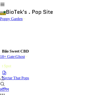
Poppy Garden
Biio Sweet CBD
18+ Gate:Ghost
t Spot
Nectar That Pops
लॉगिन