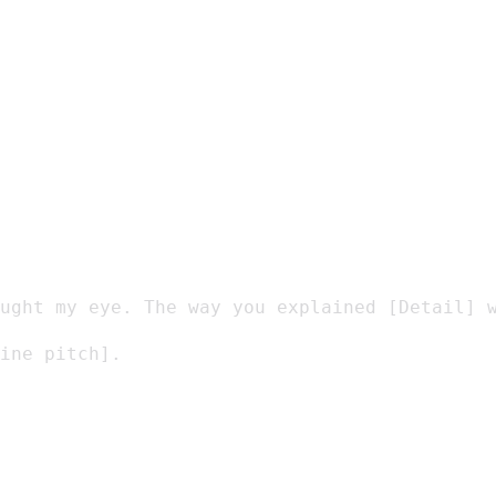
ught my eye. The way you explained [Detail] w
ine pitch].
