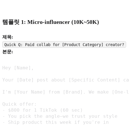
템플릿 1: Micro-influencer (10K~50K)
제목:
Quick Q: Paid collab for [Product Category] creator?
본문:
Hey [Name],

Your [Date] post about [Specific Content] ca
I'm [Your Name] from [Brand]. We make [One-l
Quick offer:

- $800 for 1 TikTok (60 sec)

- You pick the angle—we trust your style

- Ship product this week if you're in
