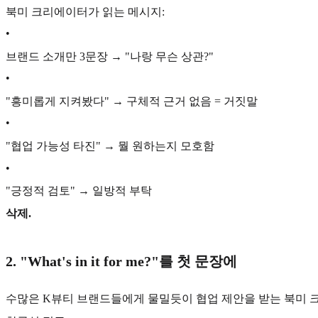
북미 크리에이터가 읽는 메시지:
•
브랜드 소개만 3문장 → "나랑 무슨 상관?"
•
"흥미롭게 지켜봤다" → 구체적 근거 없음 = 거짓말
•
"협업 가능성 타진" → 뭘 원하는지 모호함
•
"긍정적 검토" → 일방적 부탁
삭제.
2. "What's in it for me?"를 첫 문장에
수많은 K뷰티 브랜드들에게 물밀듯이 협업 제안을 받는 북미