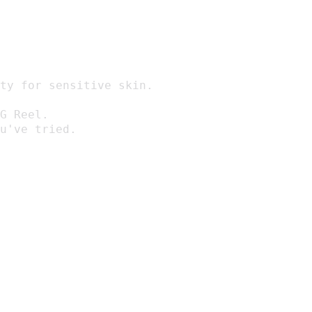
ty for sensitive skin.

G Reel.

u've tried.