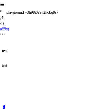
P
l
playground-v3h98i0a9g2ljobq9s7
लॉगिन
test
test