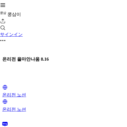
쿵
삼
쿵삼이
サインイン
온리전 을마안나움 8.16
온리전 노션
온리전 노션