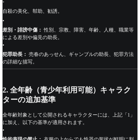
◦
自殺の美化、幇助、勧誘。
•
差別・誹謗中傷：
性別、宗教、障害、年齢、人種、職業等
による差別や偏見の助長。
•
犯罪助長：
売春のあっせん、ギャンブルの助長、犯罪方法
の詳細な描写。
2. 全年齢（青少年利用可能）キャラク
ターの追加基準
全年齢対象として公開されるキャラクターには、上記「1」
に加え、以下の基準が適用されます。
•
性的表現の禁止：
衣服の上からでも性器の形状が鮮明に判