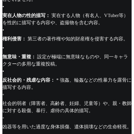
•
実在人物の性的描写：
実在する人物（有名人、VTuber等）
を性的に描写する内容や、盗撮物を含む内容。
•
権利侵害：
第三者の著作権や知的財産権を侵害する内容。
•
無意味・重複：
設定が極端に無意味なものや、同一キャラ
クターの多用な重複投稿。
•
反社会的・残虐な内容：
* 強姦、輪姦などの性暴力を露骨に
描写する内容。
◦
社会的弱者（障害者、高齢者、妊婦、児童等）や、親・教師
に対する殺傷、暴行、虐待の具体的描写。
◦
凶器等を用いた過度な身体損傷、遺体損壊などの生命軽視。