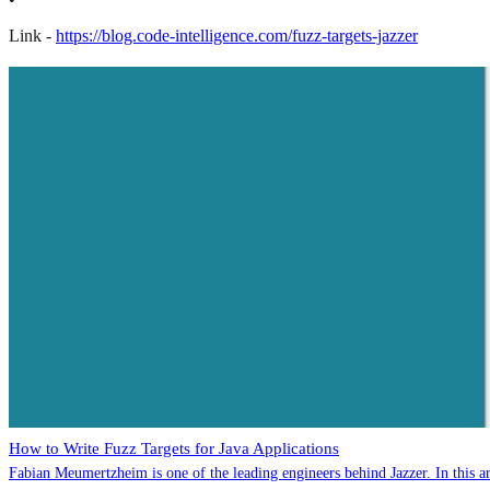
Link -
https://blog.code-intelligence.com/fuzz-targets-jazzer
How to Write Fuzz Targets for Java Applications
Fabian Meumertzheim is one of the leading engineers behind Jazzer. In this arti