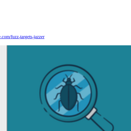
e.com/fuzz-targets-jazzer