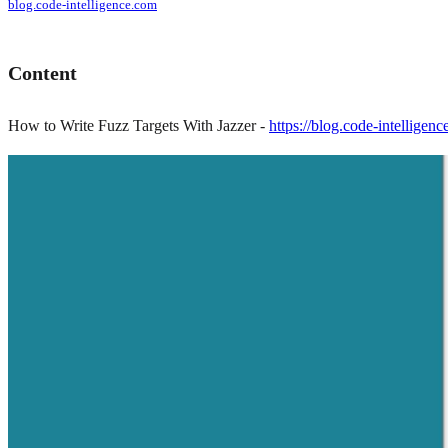
blog.code-intelligence.com
Content
How to Write Fuzz Targets With Jazzer -
https://blog.code-intelligenc