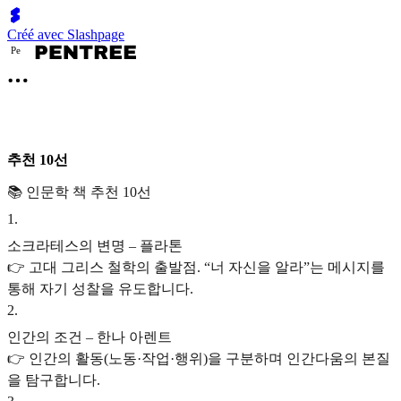
Créé avec Slashpage
P
e
추천 10선
📚 인문학 책 추천 10선
1
.
소크라테스의 변명 – 플라톤
👉 고대 그리스 철학의 출발점. “너 자신을 알라”는 메시지를
통해 자기 성찰을 유도합니다.
2
.
인간의 조건 – 한나 아렌트
👉 인간의 활동(노동·작업·행위)을 구분하며 인간다움의 본질
을 탐구합니다.