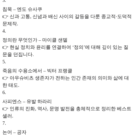
3
.
침묵 – 엔도 슈사쿠
👉 신과 고통, 신념과 배신 사이의 갈등을 다룬 종교적·도덕적
문제작.
4
.
정의란 무엇인가 – 마이클 샌델
👉 현실 정치와 윤리를 연결하여 ‘정의’에 대해 깊이 있는 질
문을 던집니다.
5
.
죽음의 수용소에서 – 빅터 프랭클
👉 아우슈비츠 생존자가 전하는 인간 존재의 의미와 삶에 대
한 태도.
6
.
사피엔스 – 유발 하라리
👉 인류의 진화, 역사, 문명 발전을 총체적으로 정리한 베스트
셀러.
7
.
논어 – 공자