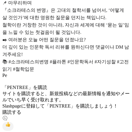
📌 마무리하며
『소크라테스의 변명』은 고대의 철학서를 넘어서, ‘어떻게
살 것인가’에 대한 영원한 질문을 던지는 책입니다.
철학이란 거창한 것이 아니라, 자신과 세계에 대해 ‘묻는 일’임
을 느낄 수 있는 첫걸음이 될 것입니다.
✒️ 여러분은 오늘 어떤 질문을 던졌나요?
더 깊이 있는 인문학 독서 리뷰를 원하신다면 댓글이나 DM 남
겨주세요!
📚 #소크라테스의변명 #플라톤 #인문학독서 #자기성찰 #고전
읽기 #철학입문
P
e
「PENTREE」を購読
サイトを購読すると、新規投稿などの最新情報を通知やメー
ルでいち早く受け取れます。
Slashpageに登録して「PENTREE」を購読しましょう！
購読する