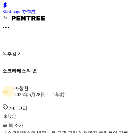
Slashpageで作成
P
e
독후감
소크라테스의 변
마창환
마
2025年5月28日
1年前
카테고리
未設定
📖 책 소개
『소크라테스의 변명』은 고대 그리스 철학자 플라톤이 기록