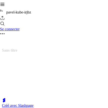
P
a
pavel-kube-irjbz
Se connecter
Sans titre
Créé avec Slashpage