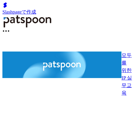
Slashpageで作成
모두
를
위한
IP 실
무교
육