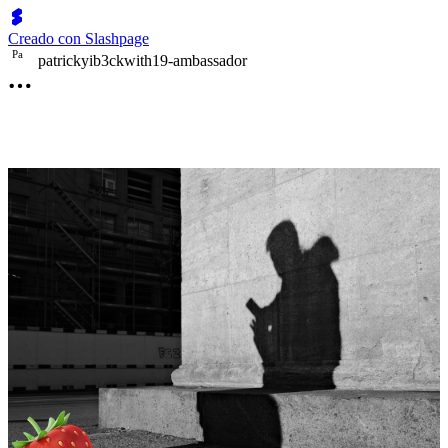
Creado con Slashpage
P
a
patrickyib3ckwith19-ambassador