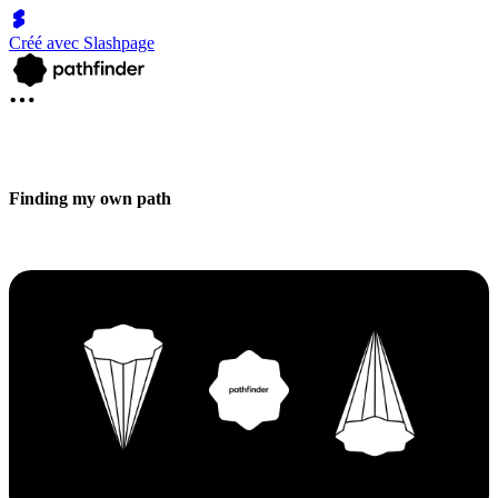
Créé avec Slashpage
Finding my own path