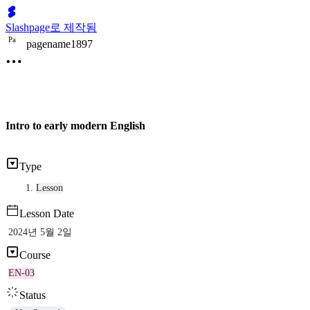
Slashpage로 제작됨
P
a
pagename1897
Intro to early modern English
Type
Lesson
Lesson Date
2024년 5월 2일
Course
EN-03
Status