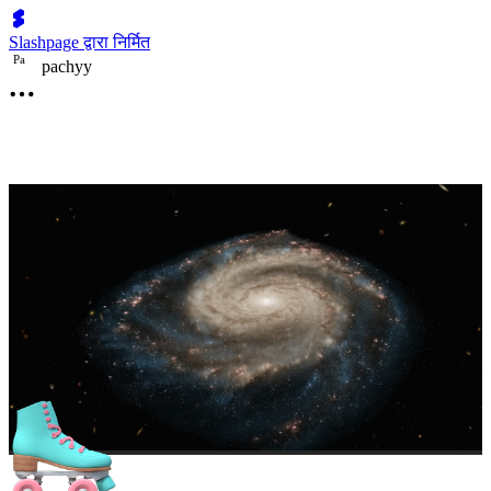
Slashpage द्वारा निर्मित
P
a
pachyy