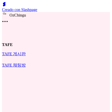
Creado con Slashpage
O
z
OzChingu
TAFE
TAFE 게시판
TAFE 채팅방