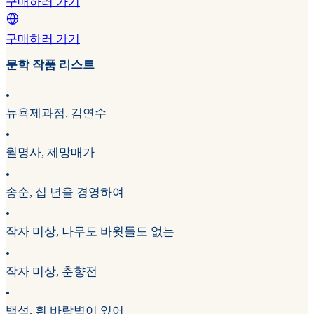
구매하러 가기
구매하러 가기
문학 작품 리스트
•
뉴욕제과점, 김연수
•
월명사, 제망매가
•
송순, 십 년을 경영하여
•
작자 미상, 나무도 바윗돌도 없는
•
작자 미상, 춘향전
•
백석, 흰 바람벽이 있어