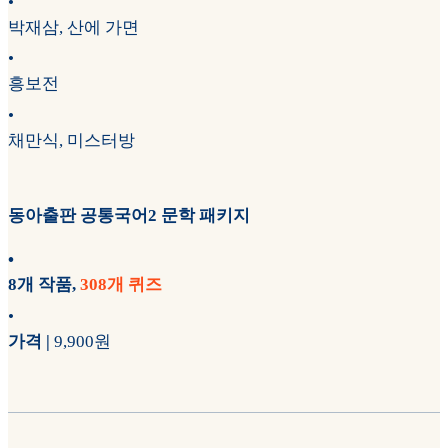
•
박재삼, 산에 가면
•
흥보전
•
채만식, 미스터방
동아출판 공통국어2 문학 패키지
•
8개 작품,
308개 퀴즈
•
가격 |
9,900원