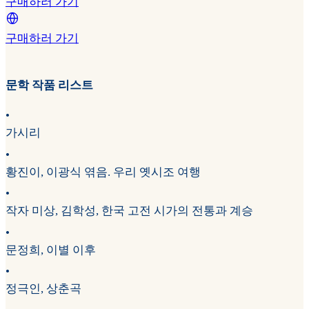
구매하러 가기
구매하러 가기
문학 작품 리스트
•
가시리
•
황진이, 이광식 엮음. 우리 옛시조 여행
•
작자 미상, 김학성, 한국 고전 시가의 전통과 계승
•
문정희, 이별 이후
•
정극인, 상춘곡