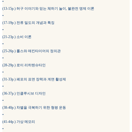
•
(13-15p.) 허구 이야기와 믿는 체하기 놀이, 불완전 명제 이론
•
(17-19p.) 전류 밀도의 개념과 특징
•
(21-23p.) 소비 이론
•
(25-26p.) 롤스와 매킨타이어의 정의관
•
(28-29p.) 로이 리히텐슈타인
•
(31-33p.) 폐포의 표면 장력과 계면 활성제
•
(36-37p.) 인클루시브 디자인
•
(38-40p.) 차별을 극복하기 위한 형평 운동
•
(41-44p.) 가상 메모리
•