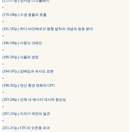
(172-175p.) 양자점 디스플레이
•
(176-180p.) 수생 동물의 호흡
•
(181-185p.) 하디-바인베르크 평형 법칙의 개념과 응용 분야
•
(186-189p.) 이동식 크레인
•
(190-193p.) 식물의 생장
•
(194-197p.) 임베딩과 유사도 표현
•
(198-202p.) 연산 환경 변화와 GPU
•
(203-206p.) 인체 내 에너지 대사와 항상성
•
(207-210p.) 지자기 역전의 발견
•
(211-213p.) CFC의 오존층 파괴