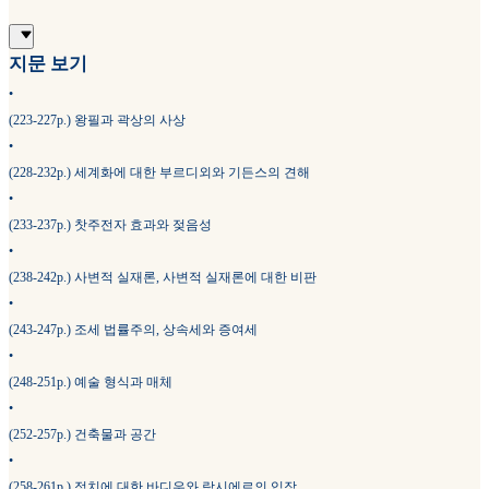
지문 보기
•
(223-227p.) 왕필과 곽상의 사상
•
(228-232p.) 세계화에 대한 부르디외와 기든스의 견해
•
(233-237p.) 찻주전자 효과와 젖음성
•
(238-242p.) 사변적 실재론, 사변적 실재론에 대한 비판
•
(243-247p.) 조세 법률주의, 상속세와 증여세
•
(248-251p.) 예술 형식과 매체
•
(252-257p.) 건축물과 공간
•
(258-261p.) 정치에 대한 바디우와 랑시에르의 입장