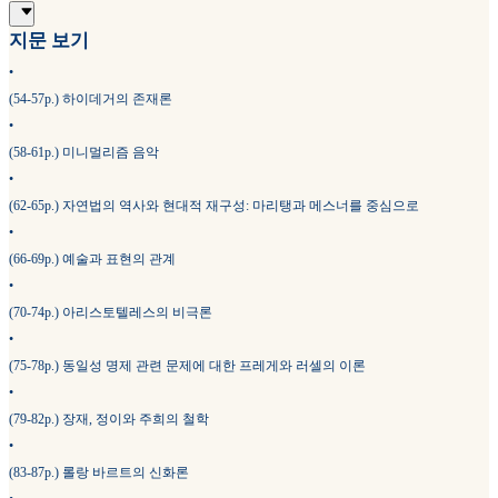
지문 보기
•
(54-57p.) 하이데거의 존재론
•
(58-61p.) 미니멀리즘 음악
•
(62-65p.) 자연법의 역사와 현대적 재구성: 마리탱과 메스너를 중심으로
•
(66-69p.) 예술과 표현의 관계
•
(70-74p.) 아리스토텔레스의 비극론
•
(75-78p.) 동일성 명제 관련 문제에 대한 프레게와 러셀의 이론
•
(79-82p.) 장재, 정이와 주희의 철학
•
(83-87p.) 롤랑 바르트의 신화론