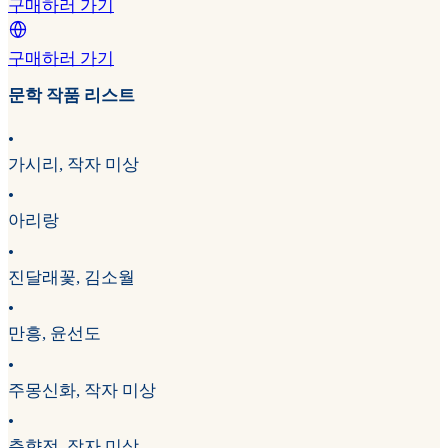
구매하러 가기
구매하러 가기
문학 작품 리스트
•
가시리, 작자 미상
•
아리랑
•
진달래꽃, 김소월
•
만흥, 윤선도
•
주몽신화, 작자 미상
•
춘향전, 작자 미상