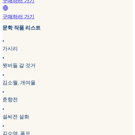
구매하러 가기
구매하러 가기
문학 작품 리스트
•
가시리
•
묏버들 갈 것거
•
김소월, 개여울
•
춘향전
•
설씨전 설화
•
김수영, 폭포