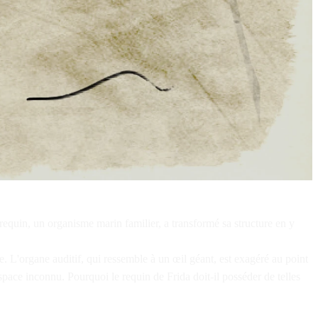
un requin, un organisme marin familier, a transformé sa structure en y
. L'organe auditif, qui ressemble à un œil géant, est exagéré au point
space inconnu. Pourquoi le requin de Frida doit-il posséder de telles