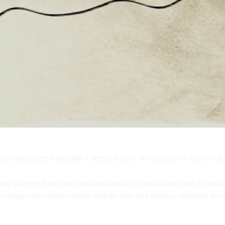
t une atmosphère surréaliste. L'artiste, tout en se basant sur la forme d'
ité qui perçoit tous les sons autour de lui et prend conscience du monde
nt l'impression d'une créature dont les sens sont étendus, explorant un e