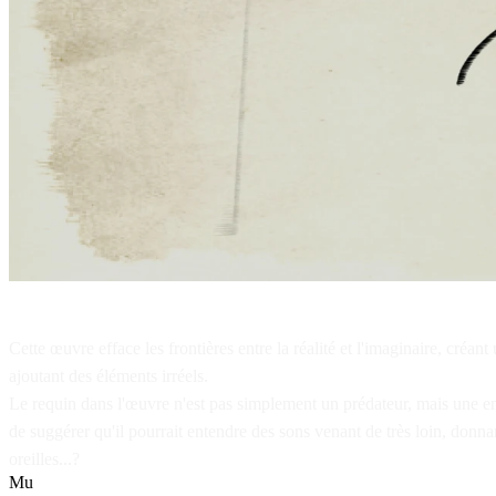
Cette œuvre efface les frontières entre la réalité et l'imaginaire, créan
ajoutant des éléments irréels.
Le requin dans l'œuvre n'est pas simplement un prédateur, mais une ent
de suggérer qu'il pourrait entendre des sons venant de très loin, donna
oreilles...?
M
u