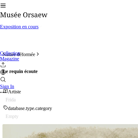
Exposition en cours
Collection
Nature déformée
Magazine
Le requin écoute
Sign In
Artiste
Frida
database.type.category
Empty