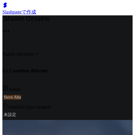
Slashpageで作成
Nature déformée
Le Caméléon déformé
Artiste
Steve Ahn
database.type.category
未設定