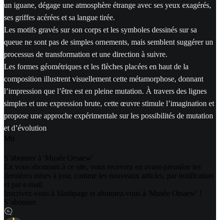
un iguane, dégage une atmosphère étrange avec ses yeux exagérés,
ses griffes acérées et sa langue tirée.
Les motifs gravés sur son corps et les symboles dessinés sur sa
queue ne sont pas de simples ornements, mais semblent suggérer un
processus de transformation et une direction à suivre.
Les formes géométriques et les flèches placées en haut de la
composition illustrent visuellement cette métamorphose, donnant
l’impression que l’être est en pleine mutation. À travers des lignes
simples et une expression brute, cette œuvre stimule l’imagination et
propose une approche expérimentale sur les possibilités de mutation
et d’évolution
M
u
S’abonner à 'Musée Orsaew'
En vous abonnant à ce site, vous recevrez en avant-première les
dernières mises à jour, comme les nouveaux articles, par notification
et par e-mail.
Inscrivez-vous à Slashpage et abonnez-vous à 'Musée Orsaew' !
S’abonner