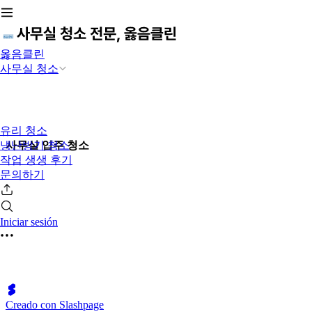
옳음클린
사무실 청소
유리 청소
냉난방기 청소
사무실 입주 청소
작업 생생 후기
문의하기
Iniciar sesión
Creado con Slashpage