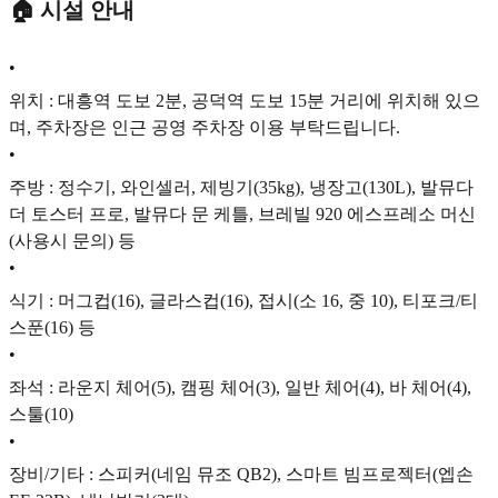
🏠 시설 안내
•
위치 : 대흥역 도보 2분, 공덕역 도보 15분 거리에 위치해 있으
며, 주차장은 인근 공영 주차장 이용 부탁드립니다.
•
주방 : 정수기, 와인셀러, 제빙기(35kg), 냉장고(130L), 발뮤다
더 토스터 프로, 발뮤다 문 케틀, 브레빌 920 에스프레소 머신
(사용시 문의) 등
•
식기 : 머그컵(16), 글라스컵(16), 접시(소 16, 중 10), 티포크/티
스푼(16) 등
•
좌석 : 라운지 체어(5), 캠핑 체어(3), 일반 체어(4), 바 체어(4),
스툴(10)
•
장비/기타 : 스피커(네임 뮤조 QB2), 스마트 빔프로젝터(엡손