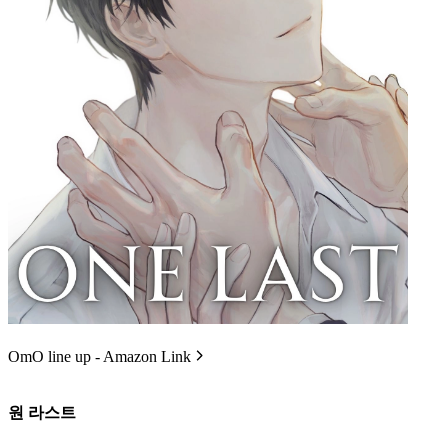
OmO line up - Amazon Link
원 라스트