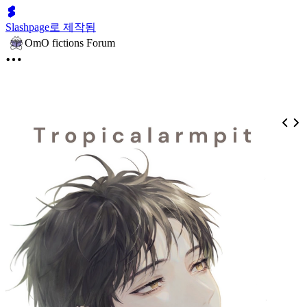
Slashpage로 제작됨
OmO fictions Forum