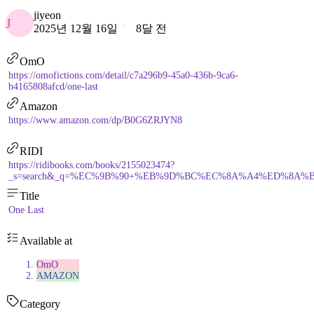
jiyeon
J
2025년 12월 16일
8달 전
OmO
https://omofictions.com/detail/c7a296b9-45a0-436b-9ca6-
b4165808afcd/one-last
Amazon
https://www.amazon.com/dp/B0G6ZRJYN8
RIDI
https://ridibooks.com/books/2155023474?
_s=search&_q=%EC%9B%90+%EB%9D%BC%EC%8A%A4%ED%8A%B8&_rd
Title
One Last
Available at
OmO
AMAZON
Category