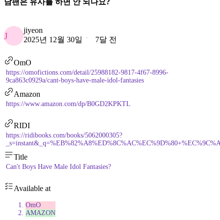
남팬은 유사를 하면 안 되나요?
jiyeon
J
2025년 12월 30일
7달 전
OmO
https://omofictions.com/detail/25988182-9817-4f67-8996-
9ca863c0929a/cant-boys-have-male-idol-fantasies
Amazon
https://www.amazon.com/dp/B0GD2KPKTL
RIDI
https://ridibooks.com/books/5062000305?
_s=instant&_q=%EB%82%A8%ED%8C%AC%EC%9D%80+%EC%9C%A0%
Title
Can't Boys Have Male Idol Fantasies?
Available at
OmO
AMAZON