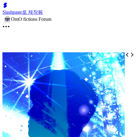
Slashpage로 제작됨
OmO fictions Forum