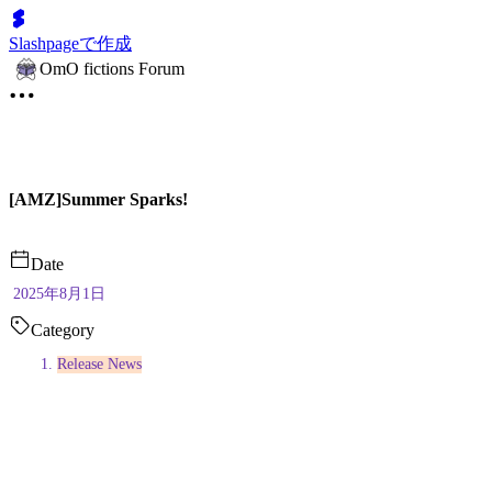
Slashpageで作成
OmO fictions Forum
[AMZ]Summer Sparks!
Date
2025年8月1日
Category
Release News