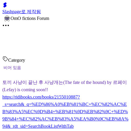
Slashpage로 제작됨
OmO fictions Forum
Category
비어 있음
토끼 사냥이 끝난 후 사냥개는(The fate of the hound) by 르페이
(Lefay) is coming soon!!
https://ridibooks.com/books/2155010887?
_s=search&_q=%ED%86%A0%EB%81%BC+%EC%82%AC%E
B%83%A5%EC%9D%B4+%EB%81%9D%EB%82%9C+%ED%
9B%84+%EC%82%AC%EB%83%A5%EA%B0%9C%EB%8A%
94&_rdt_sid=SearchBookListWithTab