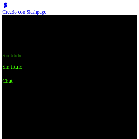
Creado con Slashpage
O
l
oliverklozoff
Sin título
Sin título
Chat