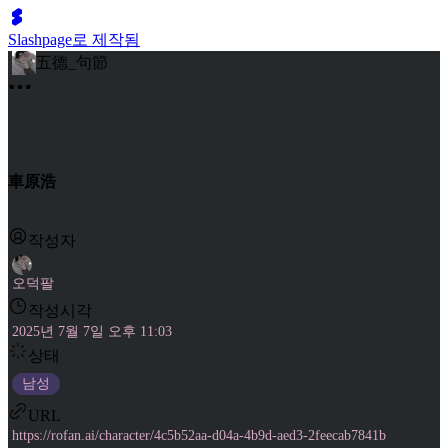
Slashpage로 제작됨
五德_句節
車原浩
작성자
오덕팔
작성시각
2025년 7월 7일 오후 11:03
상태
남성
URL
https://rofan.ai/character/4c5b52aa-d04a-4b9d-aed3-2feecab7841b