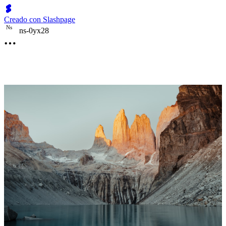
Creado con Slashpage
N
s
ns-0yx28