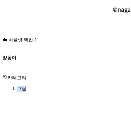
☁️ 비플랏 백업
양동이
카테고리
그림