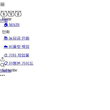
Home
만화
🏠 MAIN
만화
📚 농담곰 만화
☁️ 비플랏 백업
🎨 기타 작업물
📋 단행본 가이드
Subscribe
Sign In