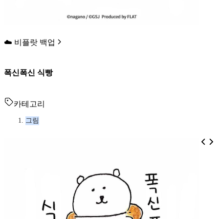
☁️ 비플랏 백업
폭신폭신 식빵
카테고리
그림