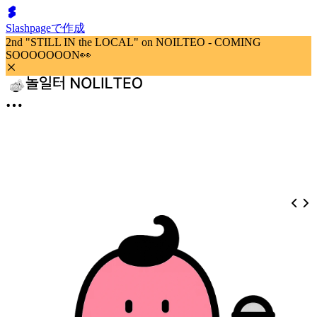
Slashpageで作成
2nd "STILL IN the LOCAL" on NOILTEO - COMING
SOOOOOOON👀