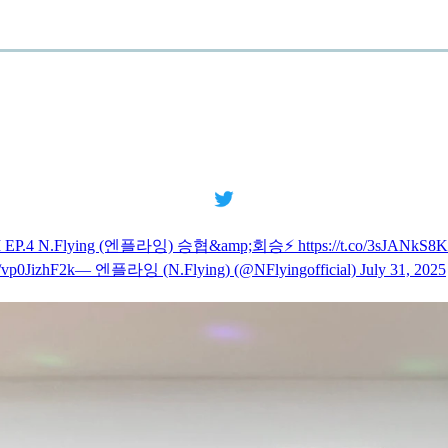
.Flying (엔플라잉) 승협&amp;회승⚡ https://t.co/3sJANkS8
0JizhF2k— 엔플라잉 (N.Flying) (@NFlyingofficial) July 31, 2025