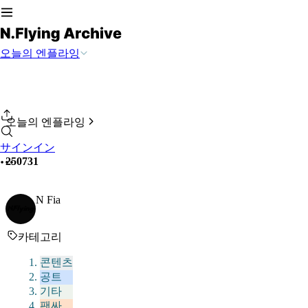
오늘의 엔플라잉
오늘의 엔플라잉
サインイン
250731
N Fia
카테고리
콘텐츠
공트
기타
팬싸