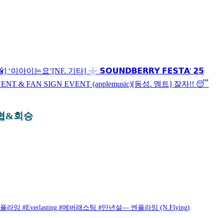
📸] ‘이아이는요’
[NF. 기타] 𓇼 𝗦𝗢𝗨𝗡𝗗𝗕𝗘𝗥𝗥𝗬 𝗙𝗘𝗦𝗧𝗔' 𝟮𝟱
 EVENT & FAN SIGN EVENT (applemusic)
[동성. 멤트] 잘자!! 😴
승협&회승
플라잉 #Everlasting #에버래스팅 #만년설— 엔플라잉 (N.Flying)