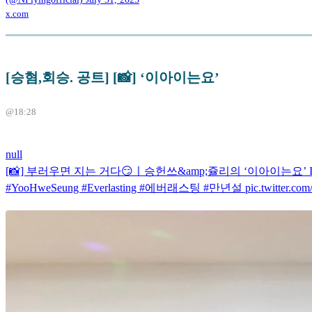
x.com
[승혐,회승. 공트] [📸] ‘이아이는요’
@18:28
null
[📸] 부러우면 지는 거다😏ㅣ승헌쓰&amp;쥴리의 ‘이아이는요’ I EP.4 N
#YooHweSeung #Everlasting #에버래스팅 #만년설 pic.twitter.com/vp