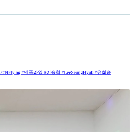
K7#NFlying #엔플라잉 #이승협 #LeeSeungHyub #유회승