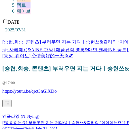
멤트
웨이보
DATE
2025/07/31
[승협,회승. 콘텐츠] 부러우면 지는 거다ㅣ승헌쓰&쥴리의 ‘이아이는요’
𓇼 사베페 Q&A
[NF. 팬싸] 애플뮤직 영통&대면 팬싸
[NF. 공트] 
[동성. 웨이보] 心情美好的一天☺️💕
[승협,회승. 콘텐츠] 부러우면 지는 거다ㅣ승헌쓰&쥴리의
@17:00
https://youtu.be/qrct3nGlXDo
엔플라잉 (N.Flying)
[#이아이는요] 부러우면 지는 거다😏ㅣ승헌쓰&쥴리의 ‘이아이는요’ I EP.4 N.Fly
(@NFlyingofficial) July 31, 2025