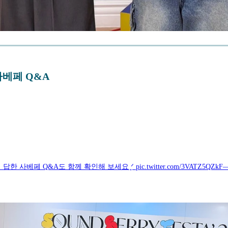
 𓇼 사베페 Q&A
라잉이 답한 사베페 Q&A도 함께 확인해 보세요 ͙ᐟ pic.twitter.com/3VATZ5QZkF— 𝗦𝗢