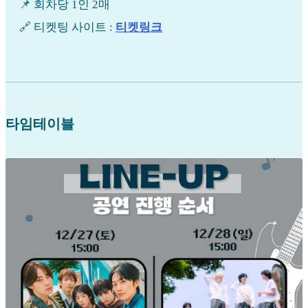
📌 회차당 1인 2매
🔗 티켓팅 사이트 :
티켓링크
타임테이블