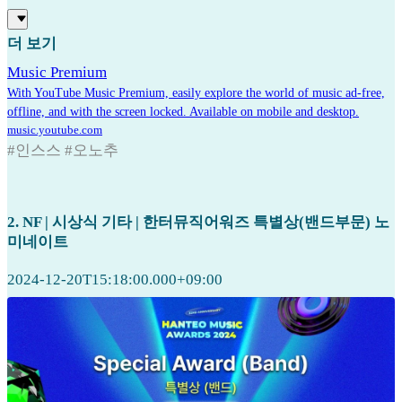
더 보기
Music Premium
With YouTube Music Premium, easily explore the world of music ad-free,
offline, and with the screen locked. Available on mobile and desktop.
music.youtube.com
#인스스 #오노추
2. NF | 시상식 기타 | 한터뮤직어워즈 특별상(밴드부문) 노
미네이트
2024-12-20T15:18:00.000+09:00