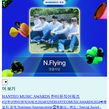
더 보기
HANTEO MUSIC AWARDS 한터뮤직어워즈
#32주년한터뮤직어워즈2024#32NDHANTEOMUSICAWARDS2024📢후
보자 공개 Nominees Announcement🏆특별상 - 밴드 / Special Award -