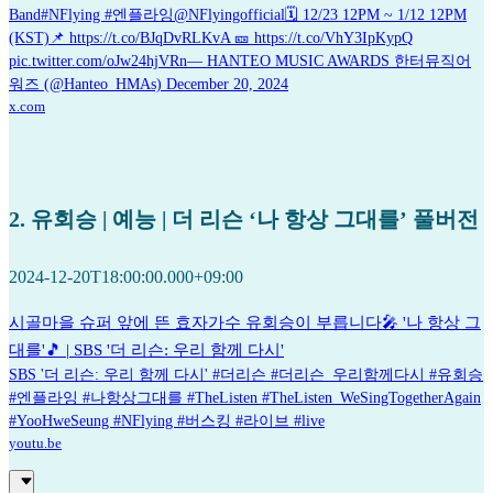
Band#NFlying #엔플라잉@NFlyingofficial🗓️ 12/23 12PM ~ 1/12 12PM
(KST)📌 https://t.co/BJqDvRLKvA 🎫 https://t.co/VhY3IpKypQ
pic.twitter.com/oJw24hjVRn— HANTEO MUSIC AWARDS 한터뮤직어
워즈 (@Hanteo_HMAs) December 20, 2024
x.com
2. 유회승 | 예능 | 더 리슨 ‘나 항상 그대를’ 풀버전
2024-12-20T18:00:00.000+09:00
시골마을 슈퍼 앞에 뜬 효자가수 유회승이 부릅니다🎤 '나 항상 그
대를'🎵 | SBS '더 리슨: 우리 함께 다시'
SBS '더 리슨: 우리 함께 다시' #더리슨 #더리슨_우리함께다시 #유회승
#엔플라잉 #나항상그대를 #TheListen #TheListen_WeSingTogetherAgain
#YooHweSeung #NFlying #버스킹 #라이브 #live
youtu.be