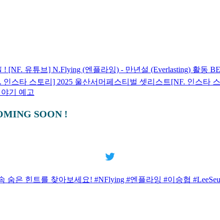
N !
[NF. 유튜브] N.Flying (엔플라잉) - 만년설 (Everlasting) 활동 B
F. 인스타 스토리] 2025 울산서머페스티벌 셋리스트
[NF. 인스타
이야기 예고
 COMING SOON !
미지 속 숨은 힌트를 찾아보세요! #NFlying #엔플라잉 #이승협 #LeeSeungHyu