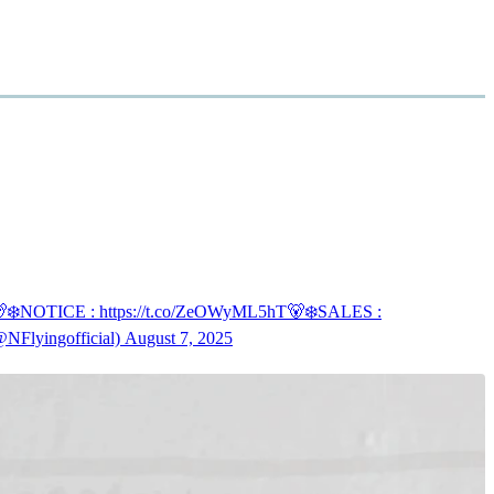
: https://t.co/ZeOWyML5hT🐻‍❄SALES :
yingofficial) August 7, 2025