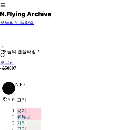
오늘의 엔플라잉
오늘의 엔플라잉
로그인
250807
N Fia
카테고리
공지
유튜브
기타
공연