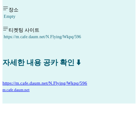
장소
Empty
티켓팅 사이트
https://m.cafe.daum.net/N.Flying/Wkpq/596
자세한 내용 공카 확인 ⬇️
https://m.cafe.daum.net/N.Flying/Wkpq/596
m.cafe.daum.net