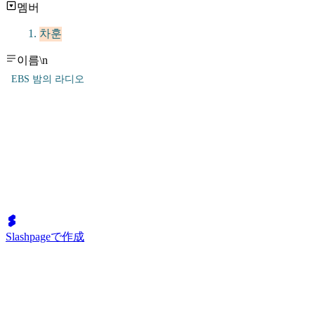
멤버
차훈
이름\n
EBS 밤의 라디오
Slashpageで作成