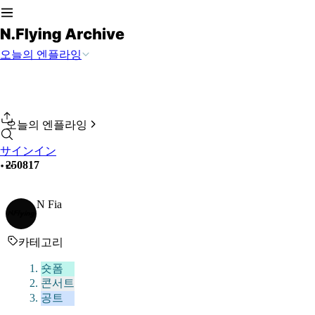
오늘의 엔플라잉
오늘의 엔플라잉
サインイン
250817
N Fia
카테고리
숏폼
콘서트
공트