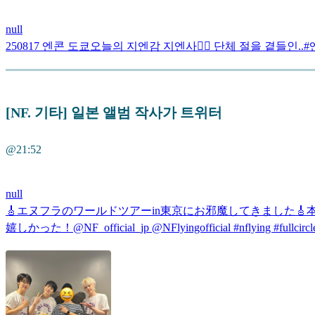
null
250817 엔콘 도쿄오늘의 지엔감 지엔사❤️‍🔥 단체 절을 곁들인..#엔플라잉 pi
[NF. 기타] 일본 앨범 작사가 트위터
@21:52
null
🎸エヌフラのワールドツアーin東京にお邪魔してきました🎸
嬉しかった！@NF_official_jp @NFlyingofficial #nflying #fullcircle