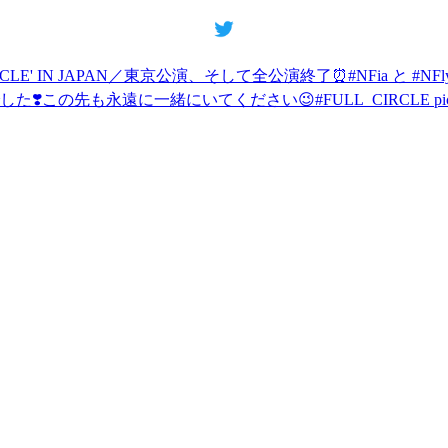
: FULL CIRCLE' IN JAPAN／東京公演、そして全公演終了⏰#NFia
も永遠に一緒にいてください😉#FULL_CIRCLE pic.twitter.com