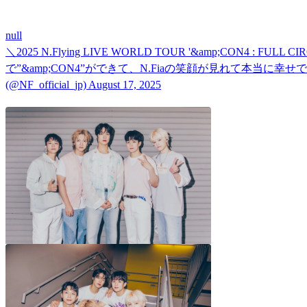
null
＼2025 N.Flying LIVE WORLD TOUR '&amp;CON4 
で”&amp;CON4”ができて、N.Fiaの笑顔が見れて本当に幸せでした❣️この先
(@NF_official_jp) August 17, 2025