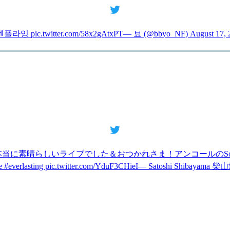
c.twitter.com/58x2gAtxPT— 뵤 (@bbyo_NF) August 17, 
本当に素晴らしいライブでした＆おつかれさま！アンコールのSon
 #everlasting pic.twitter.com/YduF3CHieI— Satoshi Shibayama 柴