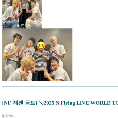
[NF. 재팬 공트] ＼2025 N.Flying LIVE WORLD T
@22:08