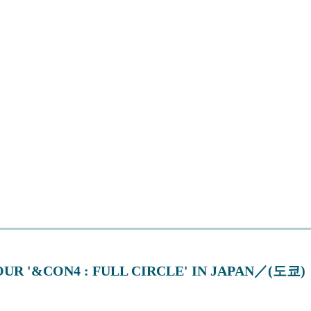
OUR '&CON4 : FULL CIRCLE' IN JAPAN／(도쿄)