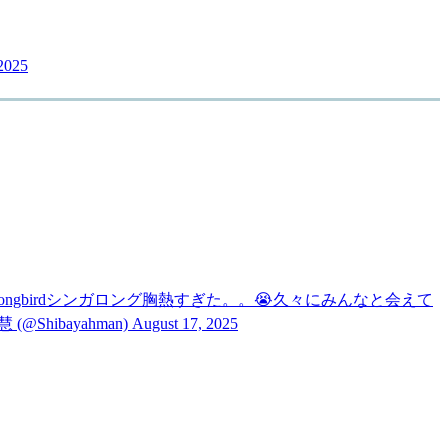
2025
gbirdシンガロング胸熱すぎた。。😭久々にみんなと会えて
山慧 (@Shibayahman) August 17, 2025