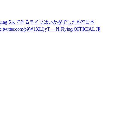
 と #NFlying 5人で作るライブはいかがでしたか??日本
/p9W1XLIjyT— N.Flying OFFICIAL JP