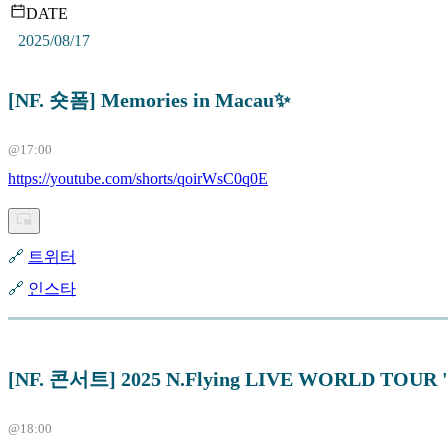
DATE
2025/08/17
[NF. 숏폼] Memories in Macau✨
@17:00
https://youtube.com/shorts/qoirWsC0q0E
🔗
트위터
🔗
인스타
[NF. 콘서트] 2025 N.Flying LIVE WORLD TOUR
@18:00