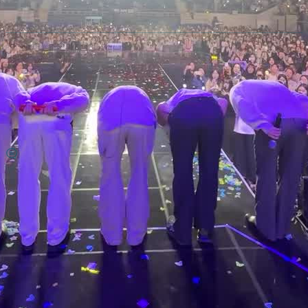
#어썸 #어썸스테이지 #인스스
N
.
Subscribe to 'N.Flying Archive'
Subscribe to my site to be the first to receive notifications and emails
about the latest updates, including new posts.
Join Slashpage and subscribe to 'N.Flying Archive'!
Subscribe