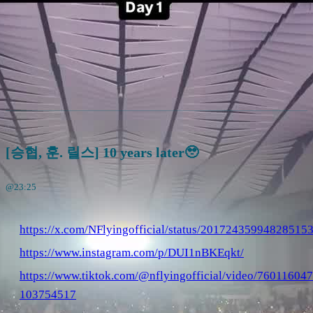
[승협, 훈. 릴스] 10 years later🥹
@23:25
https://x.com/NFlyingofficial/status/20172435994828515
https://www.instagram.com/p/DUI1nBKEqkt/
https://www.tiktok.com/@nflyingofficial/video/76011604
103754517