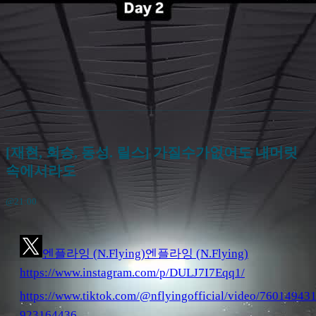
[재현, 회승, 동성. 릴스] 가질수가없어도 내머릿
속에서라도
@21:00
엔플라잉 (N.Flying)
엔플라잉 (N.Flying)
https://www.instagram.com/p/DULJ7I7Eqq1/
https://www.tiktok.com/@nflyingofficial/video/76014943
923164436