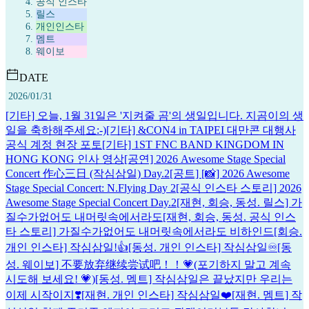
공식 인스타
릴스
개인인스타
멤트
웨이보
DATE
2026/01/31
[기타] 오늘, 1월 31일은 '지켜줄 곰'의 생일입니다. 지곰이의 생
일을 축하해주세요:-)
[기타] &CON4 in TAIPEI 대만콘 대행사
공식 계정 현장 포토
[기타] 1ST FNC BAND KINGDOM IN
HONG KONG 인사 영상
[공연] 2026 Awesome Stage Special
Concert 作心三日 (작심삼일) Day.2
[공트] [📸] 2026 Awesome
Stage Special Concert: N.Flying Day 2
[공식 인스타 스토리] 2026
Awesome Stage Special Concert Day.2
[재현, 회승, 동성. 릴스] 가
질수가없어도 내머릿속에서라도
[재현, 회승, 동성. 공식 인스
타 스토리] 가질수가없어도 내머릿속에서라도 비하인드
[회승.
개인 인스타] 작심삼일!👍
[동성. 개인 인스타] 작심삼일♾️
[동
성. 웨이보] 不要放弃继续尝试吧！！💗(포기하지 말고 계속
시도해 보세요! 💗)
[동성. 멤트] 작심삼일은 끝났지만 우리는
이제 시작이지❣️
[재현. 개인 인스타] 작심삼일❤️
[재현. 멤트] 작